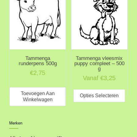
Deze
Deze
optie
optie
kan
kan
gekozen
geko
worden
word
op
op
de
de
Tammenga
Tammenga vleesmix
productpagina
prod
runderpens 500g
puppy compleet – 500
g
€
2,75
Vanaf
€
3,25
Dit
Toevoegen Aan
prod
Opties Selecteren
Winkelwagen
heeft
meer
varia
Merken
Deze
optie