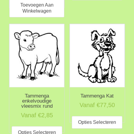
heeft
Toevoegen Aan
meer
Winkelwagen
varia
Deze
optie
kan
geko
word
op
de
prod
Tammenga
Tammenga Kat
enkelvoudige
Vanaf
€
77,50
vleesmix rund
Dit
Vanaf
€
2,85
prod
Opties Selecteren
Dit
heeft
product
Opties Selecteren