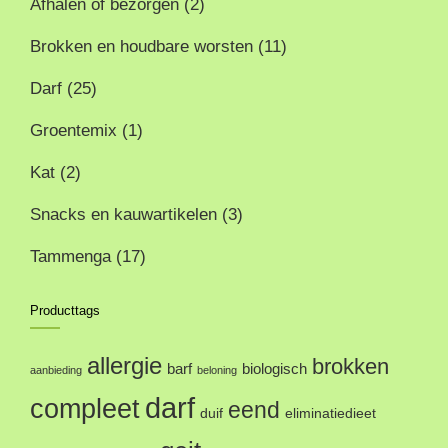
Afhalen of bezorgen
(2)
kan
Brokken en houdbare worsten
(11)
geko
word
Darf
(25)
op
Groentemix
(1)
de
prod
Kat
(2)
Snacks en kauwartikelen
(3)
Tammenga
(17)
Producttags
allergie
brokken
barf
biologisch
aanbieding
beloning
darf
compleet
eend
duif
eliminatiedieet