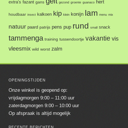
geit
hert
extra's
fazant
gans
gezond
groente
guanaco
lam
kip
konijn
kalkoen
houdbaar
insect
klein
menu
mix
rund
natuur
pens
pup
paard
snack
patrijs
small
tammenga
vakantie
vis
training
tussendoortje
vleesmix
zalm
wild
worst
OPENINGSTIJDEN
Onze winkel is geopend op:
vrijdagmorgen 9:00 – 11:00 uur
zaterdagmorgen 9:00 – 10:00 uur
Op afspraak is altijd mogelijk
RECENTE BERICHTEN