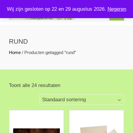
Skip
Wij zijn gesloten op 22 en 29 augustus 2026.
Negeren
to
content
KOMPLEETVERSVOERENZO.NL
U kunt bij ons terecht voor kompleet vers voer voor uw hond en
kat!
RUND
Home
/ Producten getagged “rund”
Toont alle 24 resultaten