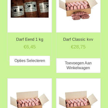
Darf Eend 1 kg
Darf Classic kvv
€
6,45
€
28,75
Dit
product
Opties Selecteren
Toevoegen Aan
heeft
Winkelwagen
meerdere
variaties.
Deze
optie
kan
gekozen