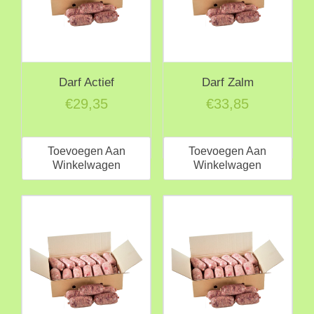
worden
op
de
productpagina
Darf Actief
Darf Zalm
€
29,35
€
33,85
Toevoegen Aan
Toevoegen Aan
Winkelwagen
Winkelwagen