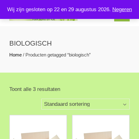
Skip
Wij zijn gesloten op 22 en 29 augustus 2026.
Negeren
to
content
KOMPLEETVERSVOERENZO.NL
U kunt bij ons terecht voor kompleet vers voer voor uw hond en
kat!
BIOLOGISCH
Home
/ Producten getagged “biologisch”
Toont alle 3 resultaten