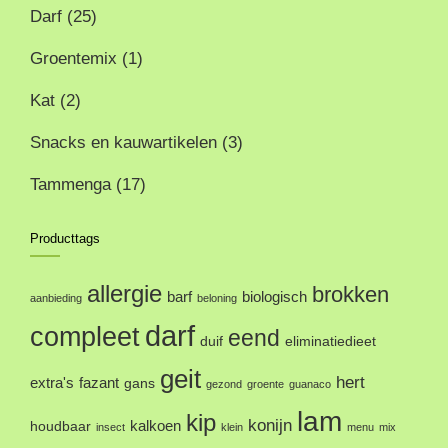
Darf
(25)
Groentemix
(1)
Kat
(2)
Snacks en kauwartikelen
(3)
Tammenga
(17)
Producttags
allergie
brokken
barf
biologisch
aanbieding
beloning
darf
compleet
eend
duif
eliminatiedieet
geit
hert
extra's
fazant
gans
gezond
groente
guanaco
lam
kip
konijn
kalkoen
houdbaar
insect
klein
menu
mix