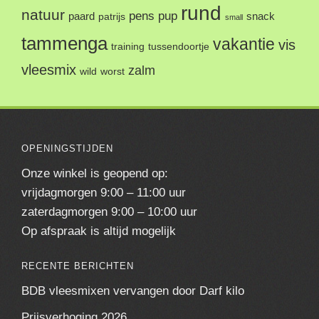
rund
natuur
pens
pup
paard
snack
patrijs
small
tammenga
vakantie
vis
training
tussendoortje
vleesmix
zalm
wild
worst
OPENINGSTIJDEN
Onze winkel is geopend op:
vrijdagmorgen 9:00 – 11:00 uur
zaterdagmorgen 9:00 – 10:00 uur
Op afspraak is altijd mogelijk
RECENTE BERICHTEN
BDB vleesmixen vervangen door Darf kilo
Prijsverhoging 2026