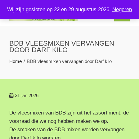
Skip
Wij zijn gesloten op 22 en 29 augustus 2026.
Negeren
to
content
KOMPLEETVERSVOERENZO.NL
U kunt bij ons terecht voor kompleet vers voer voor uw hond en
kat!
BDB VLEESMIXEN VERVANGEN
DOOR DARF KILO
Home
BDB vleesmixen vervangen door Darf kilo
31
jan 2026
De vleesmixen van BDB zijn uit het assortiment, de
voorraad die we nog hebben maken we op.
De smaken van de BDB mixen worden vervangen
door Darf kilo worsten.