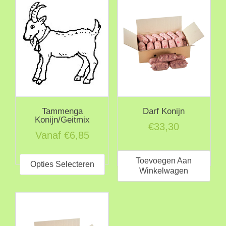
Tammenga
Darf Konijn
Konijn/Geitmix
€
33,30
Vanaf
€
6,85
Dit
Toevoegen Aan
product
Opties Selecteren
Winkelwagen
heeft
meerdere
variaties.
Deze