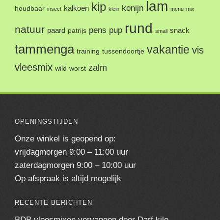
lam
kip
konijn
kalkoen
houdbaar
insect
klein
menu
mix
rund
natuur
pens
pup
paard
snack
patrijs
small
tammenga
vakantie
vis
training
tussendoortje
vleesmix
zalm
wild
worst
OPENINGSTIJDEN
Onze winkel is geopend op:
vrijdagmorgen 9:00 – 11:00 uur
zaterdagmorgen 9:00 – 10:00 uur
Op afspraak is altijd mogelijk
RECENTE BERICHTEN
BDB vleesmixen vervangen door Darf kilo