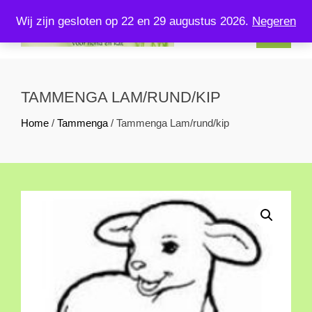
Skip
Wij zijn gesloten op 22 en 29 augustus 2026.
Negeren
to
content
KOMPLEETVERSVOERENZO.NL
U kunt bij ons terecht voor kompleet vers voer voor uw hond en
kat!
TAMMENGA LAM/RUND/KIP
Home
/
Tammenga
/ Tammenga Lam/rund/kip