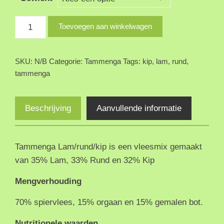
Tammenga
Toevoegen aan winkelwagen
Lam/rund/kip
aantal
SKU:
N/B
Categorie:
Tammenga
Tags:
kip
,
lam
,
rund
,
tammenga
Beschrijving
Aanvullende informatie
Tammenga Lam/rund/kip is een vleesmix gemaakt
van 35% Lam, 33% Rund en 32% Kip
Mengverhouding
70% spiervlees, 15% orgaan en 15% gemalen bot.
Nutritionele waarden