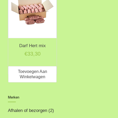
optie
kan
gekozen
worden
op
de
productpagina
Darf Hert mix
€
33,30
Toevoegen Aan
Winkelwagen
Merken
Afhalen of bezorgen
(2)