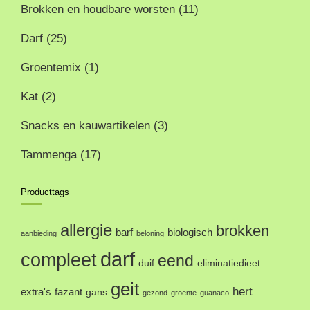
Brokken en houdbare worsten
(11)
Darf
(25)
Groentemix
(1)
Kat
(2)
Snacks en kauwartikelen
(3)
Tammenga
(17)
Producttags
allergie
brokken
barf
biologisch
aanbieding
beloning
darf
compleet
eend
duif
eliminatiedieet
geit
hert
extra's
fazant
gans
gezond
groente
guanaco