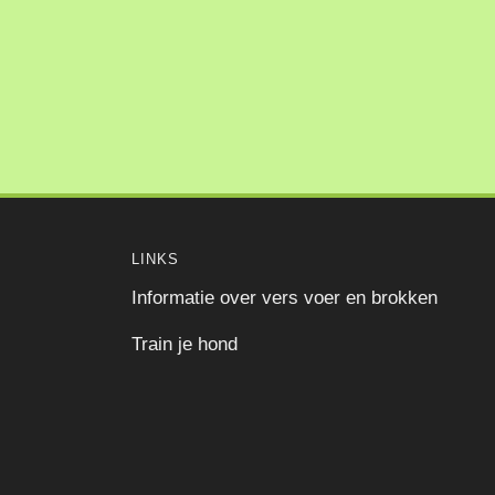
e
.
LINKS
Informatie over vers voer en brokken
Train je hond
agina