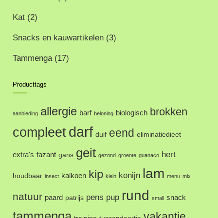
Kat
(2)
Snacks en kauwartikelen
(3)
Tammenga
(17)
Producttags
allergie
brokken
barf
biologisch
aanbieding
beloning
darf
compleet
eend
duif
eliminatiedieet
geit
hert
extra's
fazant
gans
gezond
groente
guanaco
lam
kip
konijn
kalkoen
houdbaar
insect
klein
menu
mix
rund
natuur
pens
pup
paard
snack
patrijs
small
tammenga
vakantie