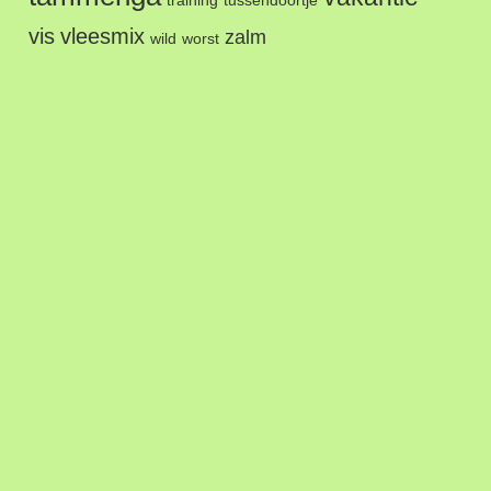
training
tussendoortje
vis
vleesmix
zalm
wild
worst