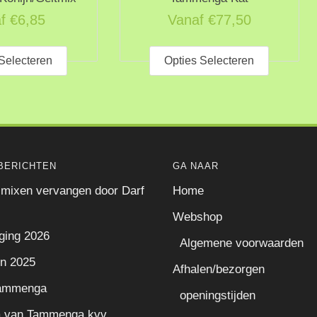
f
€
6,85
Vanaf
€
77,50
Dit
Dit
product
product
Selecteren
Opties Selecteren
heeft
heeft
meerdere
meerder
variaties.
variaties
Deze
Deze
optie
optie
BERICHTEN
GA NAAR
kan
kan
mixen vervangen door Darf
Home
gekozen
gekozen
worden
worden
Webshop
op
op
ging 2026
Algemene voorwaarden
de
de
n 2025
Afhalen/bezorgen
productpagina
productp
Tammenga
openingstijden
a van Tammenga kvv.