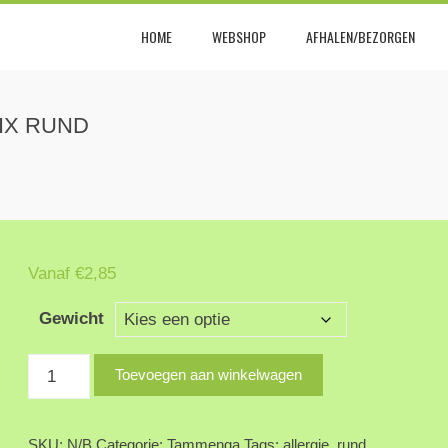
HOME
WEBSHOP
AFHALEN/BEZORGEN
L
en kat!
IX RUND
Vanaf
€
2,85
Gewicht
Tammenga
Toevoegen aan winkelwagen
enkelvoudige
vleesmix
SKU:
N/B
Categorie:
Tammenga
Tags:
allergie
,
rund
,
rund