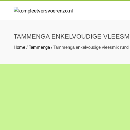
Skip
to
KOMPLEETVERSVOERENZO.N
U kunt bij ons terecht voor kompleet vers voer voor uw hond 
content
TAMMENGA ENKELVOUDIGE VLEESM
Home
/
Tammenga
/ Tammenga enkelvoudige vleesmix rund