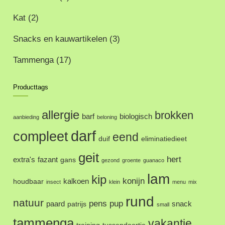
Kat
(2)
Snacks en kauwartikelen
(3)
Tammenga
(17)
Producttags
allergie
brokken
barf
biologisch
aanbieding
beloning
darf
compleet
eend
duif
eliminatiedieet
geit
hert
extra's
fazant
gans
gezond
groente
guanaco
lam
kip
konijn
kalkoen
houdbaar
insect
klein
menu
mix
rund
natuur
pens
pup
paard
snack
patrijs
small
tammenga
vakantie