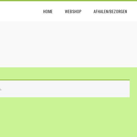
HOME
WEBSHOP
AFHALEN/BEZORGEN
L
en kat!
.