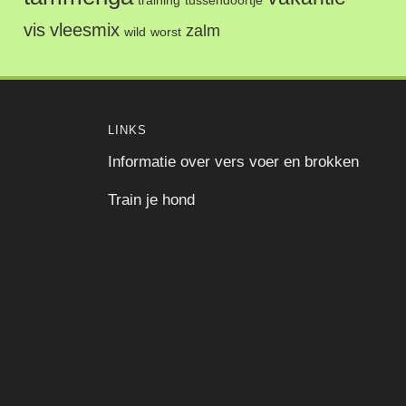
training
tussendoortje
vis
vleesmix
zalm
wild
worst
LINKS
Informatie over vers voer en brokken
Train je hond