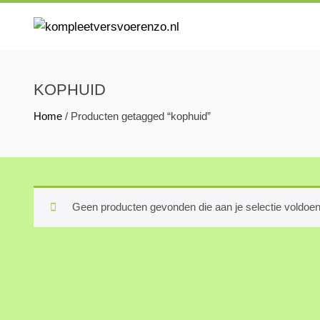
Skip
to
KOMPLEETVERSVOERENZO.N
U kunt bij ons terecht voor kompleet vers voer voor uw hond 
content
KOPHUID
Home
/ Producten getagged “kophuid”
Geen producten gevonden die aan je selectie voldoen