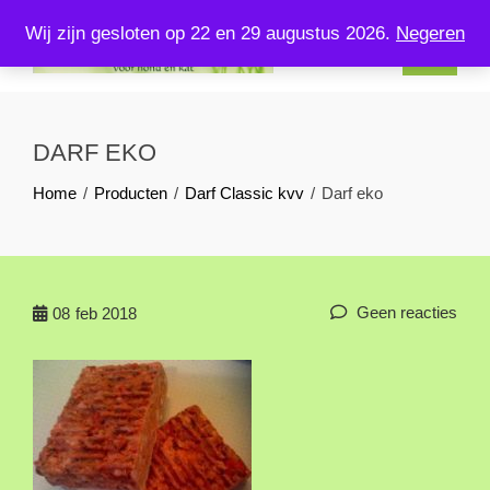
Skip
Wij zijn gesloten op 22 en 29 augustus 2026.
Negeren
to
content
KOMPLEETVERSVOERENZO.NL
U kunt bij ons terecht voor kompleet vers voer voor uw hond en
kat!
DARF EKO
Home
Producten
Darf Classic kvv
Darf eko
Geen reacties
08
feb 2018