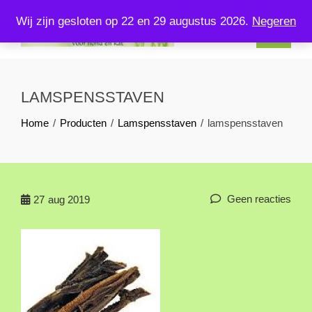
Skip
Wij zijn gesloten op 22 en 29 augustus 2026.
Negeren
to
content
KOMPLEETVERSVOERENZO.NL
U kunt bij ons terecht voor kompleet vers voer voor uw hond en
kat!
LAMSPENSSTAVEN
Home
Producten
Lamspensstaven
lamspensstaven
Geen reacties
27
aug 2019