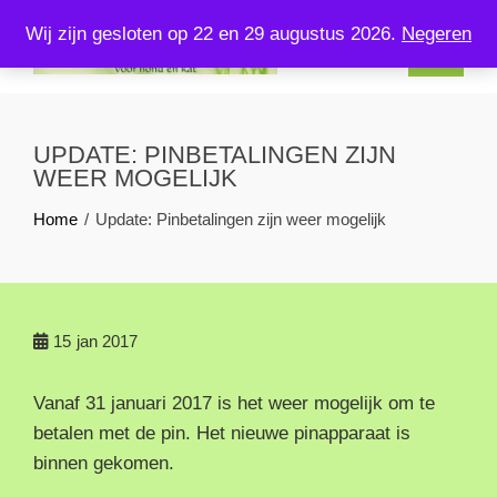
Skip
Wij zijn gesloten op 22 en 29 augustus 2026.
Negeren
to
content
KOMPLEETVERSVOERENZO.NL
U kunt bij ons terecht voor kompleet vers voer voor uw hond en
kat!
UPDATE: PINBETALINGEN ZIJN
WEER MOGELIJK
Home
Update: Pinbetalingen zijn weer mogelijk
15
jan 2017
Vanaf 31 januari 2017 is het weer mogelijk om te
betalen met de pin. Het nieuwe pinapparaat is
binnen gekomen.