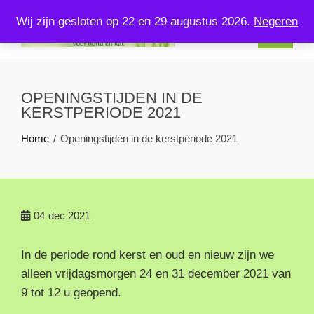
Skip
Wij zijn gesloten op 22 en 29 augustus 2026.
Negeren
to
content
KOMPLEETVERSVOERENZO.NL
U kunt bij ons terecht voor kompleet vers voer voor uw hond en
kat!
OPENINGSTIJDEN IN DE
KERSTPERIODE 2021
Home
Openingstijden in de kerstperiode 2021
04
dec 2021
In de periode rond kerst en oud en nieuw zijn we
alleen vrijdagsmorgen 24 en 31 december 2021 van
9 tot 12 u geopend.